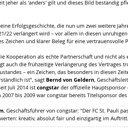
it jeher als 'anders' gilt und dieses Bild beständig pfl
 eine Erfolgsgeschichte, die nun um zwei weitere Jahr
1/22 verlängert wird – vor allem in diesen unruhigen 
es Zeichen und klarer Beleg für eine vertrauensvolle P
die Kooperation als echte Partnerschaft und nicht als 
gt auch die frühzeitige Verlängerung des Vertrages tr
tandes – ein Zeichen, das besonders in diesen Zeite
ständlich ist", sagt 
Bernd von Geldern
, Geschäftsleit
Seit Juli 2014 ist 
congstar 
der offizielle Hauptsponsor 
 2007 bis 2009 war congstar bereits Titelsponsor des
om
, Geschäftsführer von congstar: "Der FC St. Pauli pas
rten: kreativ, absolut fair und einzigartig im Auftritt.