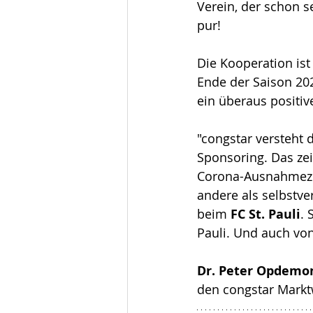
Verein, der schon se
pur!
Die Kooperation ist
Ende der Saison 202
ein überaus positiv
"congstar versteht 
Sponsoring. Das zei
Corona-Ausnahmezus
andere als selbstver
beim 
FC St. Pauli
. 
Pauli. Und auch von
Dr. Peter Opdem
den congstar Marktwe