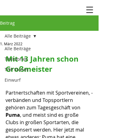
Beitrag
Alle Beiträge
1. März 2022
Alle Beiträge
Mit 13 Jahren schon 
Titelstories
Großmeister
TOP Stories
Einwurf
Partnertschaften mit Sportvereinen, -
verbänden und Topsportlern 
gehören zum Tagesgeschäft von 
Puma
, und meist sind es große 
Clubs in großen Sportarten, die 
gesponsert werden. Hier jetzt mal 
etwas anderes: Puma hat eine 