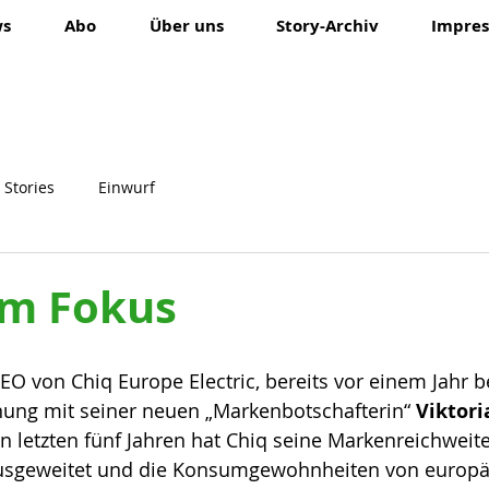
ws
Abo
Über uns
Story-Archiv
Impres
 Stories
Einwurf
im Fokus
CEO von Chiq Europe Electric, bereits vor einem Jahr b
nung mit seiner neuen „Markenbotschafterin“
 Viktori
en letzten fünf Jahren hat Chiq seine Markenreichweit
ausgeweitet und die Konsumgewohnheiten von europä