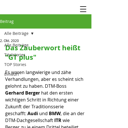
Beitrag
Alle Beiträge
2. Okt. 2020
Alle Beiträge
Das Zauberwort heißt 
Titelstories
"GT plus"
TOP Stories
Es waren langwierige und zähe 
Einwurf
Verhandlungen, aber es scheint sich 
gelohnt zu haben. DTM-Boss 
Gerhard Berger
 hat den ersten 
wichtigen Schritt in Richtung einer 
Zukunft der Traditionsserie 
geschafft: 
Audi 
und 
BMW
, die an der 
DTM-Dachgesellschaft 
ITR 
wie 
Berger zu je einem Drittel beteiligt 