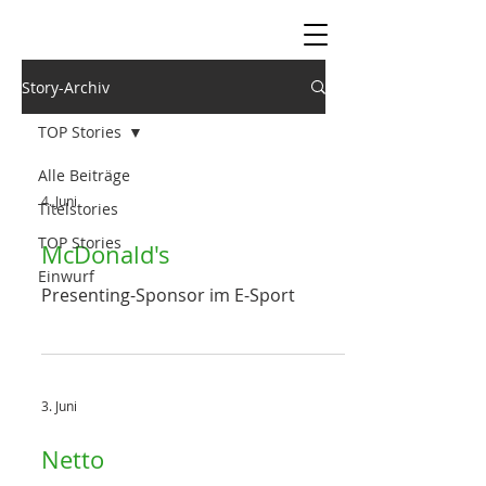
Story-Archiv
TOP Stories
Alle Beiträge
4. Juni
Titelstories
TOP Stories
McDonald's
Einwurf
Presenting-Sponsor im E-Sport
3. Juni
Netto