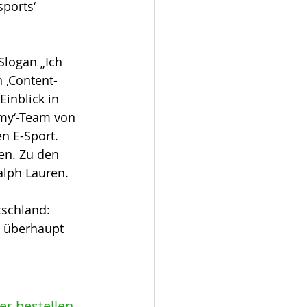
ports‘ 
Slogan „Ich 
 ‚Content-
inblick in 
emy‘-Team von 
n E-Sport. 
en. Zu den 
lph Lauren. 
schland: 
 überhaupt 
r bestellen 