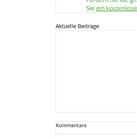
Sie 
ein kostenlos
Aktuelle Beiträge
Netto
Kommentare
Jetzt Top-Sponsor des BBL-