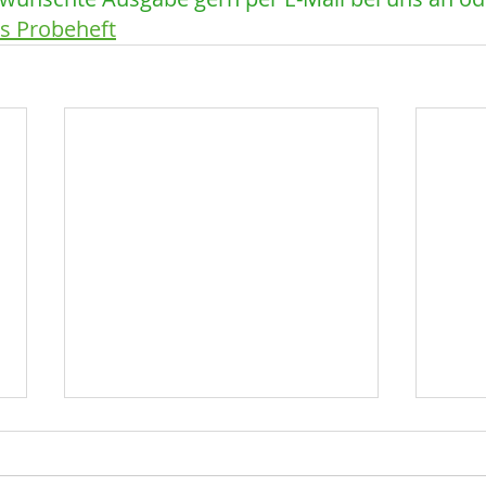
es Probeheft
Opel
ERG
Wieder größer als Sponsor
Ausb