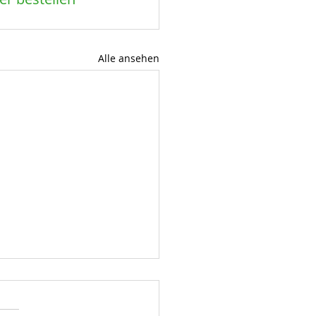
Alle ansehen
O
au der DFB-Partnerschaft