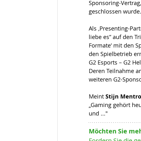
Sponsoring-Vertrag, 
geschlossen wurde.
Als ‚Presenting-Par
liebe es“ auf den T
Formate‘ mit den Sp
den Spielbetrieb e
G2 Esports – G2 Hel
Deren Teilnahme am 
weiteren G2-Sponso
Meint 
Stijn Mentr
„Gaming gehört heu
und ..."
Möchten Sie meh
Fordern Sie die g