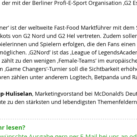
der mit der Berliner Profi-E-Sport Organisation ‚G2 Es
 
tner‘ ist der weltweite Fast-Food Marktführer mit dem 
rikots von G2 Nord und G2 Hel vertreten. Zudem sollen
ielerinnen und Spielern erfolgen, die den Fans einen E
rmöglichen. ‚G2Nord’ ist das ‚League of LegendsAcad
 zählt zu den wenigen ‚Female-Teams‘ im europäische
‚Game Changers‘-Turnier soll die Sichtbarkeit erhöh
ren zählen unter anderem Logitech, Betpanda und Ra
op
-
Huliselan
, Marketingvorstand bei McDonald’s Deut
te zu den stärksten und lebendigsten Themenfeldern
r lesen? 
ewünschte Ausgabe gern per E-Mail bei uns an ode