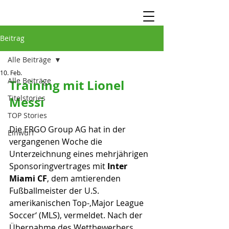
Beitrag
Alle Beiträge
10. Feb.
Alle Beiträge
Training mit Lionel 
Titelstories
Messi
TOP Stories
Die ERGO Group AG hat in der 
Einwurf
vergangenen Woche die 
Unterzeichnung eines mehrjährigen 
Sponsoringvertrages mit 
Inter 
Miami CF
, dem amtierenden 
Fußballmeister der U.S. 
amerikanischen Top-‚Major League 
Soccer‘ (MLS), vermeldet. Nach der 
Übernahme des Wettbewerbers 