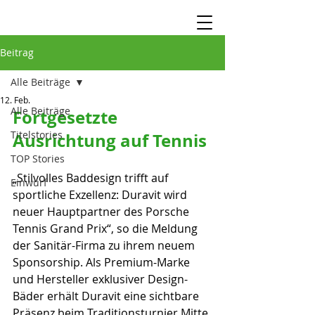
Beitrag
Alle Beiträge
12. Feb.
Alle Beiträge
Fortgesetzte 
Titelstories
Ausrichtung auf Tennis
TOP Stories
„Stilvolles Baddesign trifft auf 
Einwurf
sportliche Exzellenz: Duravit wird 
neuer Hauptpartner des Porsche 
Tennis Grand Prix“, so die Meldung 
der Sanitär-Firma zu ihrem neuem 
Sponsorship. Als Premium-Marke 
und Hersteller exklusiver Design-
Bäder erhält Duravit eine sichtbare 
Präsenz beim Traditionsturnier Mitte 