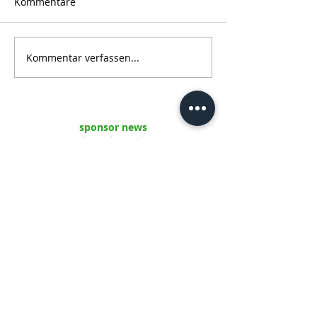
Pokals
aktiv
Kommentare
Kommentar verfassen...
sponsor news
Udo Kürbs Verlag