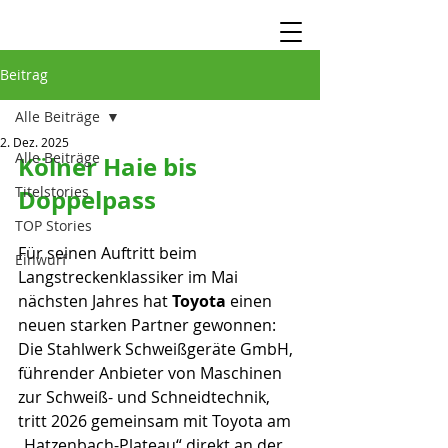
Beitrag
Alle Beiträge
2. Dez. 2025
Alle Beiträge
Kölner Haie bis 
Titelstories
Doppelpass
TOP Stories
Für seinen Auftritt beim 
Einwurf
Langstreckenklassiker im Mai 
nächsten Jahres hat 
Toyota 
einen 
neuen starken Partner gewonnen: 
Die Stahlwerk Schweißgeräte GmbH, 
führender Anbieter von Maschinen 
zur Schweiß- und Schneidtechnik, 
tritt 2026 gemeinsam mit Toyota am 
„Hatzenbach-Plateau“ direkt an der 