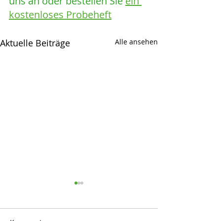
uns an oder bestellen Sie 
ein 
kostenloses Probeheft
Aktuelle Beiträge
Alle ansehen
Netto
Opel
Jetzt Top-Sponsor des BBL-
Wieder größer al