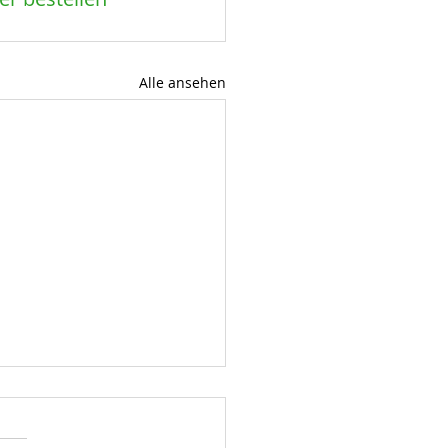
Alle ansehen
l
er größer als Sponsor