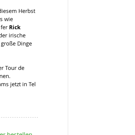
 diesem Herbst 
s wie 
fer 
Rick 
der irische 
 große Dinge 
er Tour de 
nen. 
ms jetzt in Tel 
r bestellen 