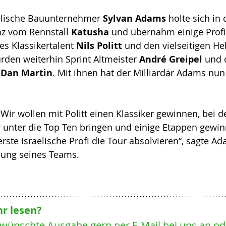
elische Bauunternehmer 
Sylvan Adams
 holte sich in
nz vom Rennstall 
Katusha 
und übernahm einige Profi
s Klassikertalent 
Nils Politt
 und den vielseitigen Hel
urden weiterhin Sprint Altmeister 
André Greipel
 und 
 
Dan Martin
. Mit ihnen hat der Milliardär Adams nun
"Wir wollen mit Politt einen Klassiker gewinnen, bei d
 unter die Top Ten bringen und einige Etappen gewin
ste israelische Profi die Tour absolvieren“, sagte Ada
llung seines Teams.
r lesen? 
ewünschte Ausgabe gern per E-Mail bei uns an ode