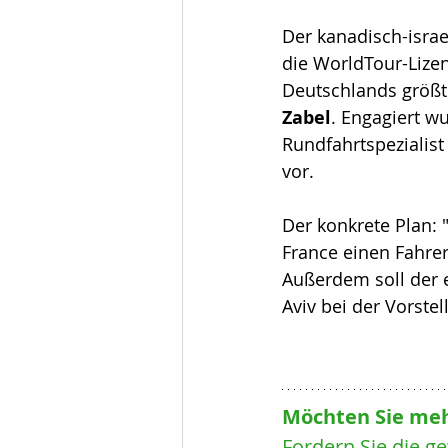
Der kanadisch-isra
die WorldTour-Lize
Deutschlands größte
Zabel
. Engagiert w
Rundfahrtspezialist
vor.
Der konkrete Plan: 
France einen Fahrer
Außerdem soll der er
Aviv bei der Vorste
Möchten Sie meh
Fordern Sie die g