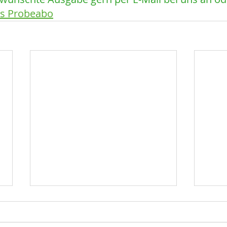
es Probeabo
Netto
Ope
Jetzt Top-Sponsor des BBL-
Wied