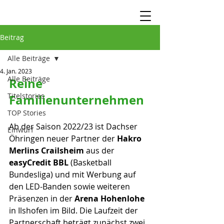
Beitrag
Alle Beiträge
4. Jan. 2023
Alle Beiträge
Reine 
Titelstories
Familienunternehmen
TOP Stories
Ab der Saison 2022/23 ist Dachser 
Einwurf
Öhringen neuer Partner der 
Hakro 
Merlins Crailsheim
 aus der 
easyCredit BBL 
(Basketball 
Bundesliga) und mit Werbung auf 
den LED-Banden sowie weiteren 
Präsenzen in der 
Arena Hohenlohe
in Ilshofen im Bild. Die Laufzeit der 
Partnerschaft beträgt zunächst zwei 