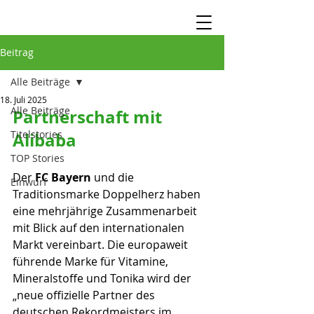
Beitrag
Alle Beiträge
18. Juli 2025
Alle Beiträge
Partnerschaft mit 
Titelstories
Alibaba
TOP Stories
Der 
FC Bayern
 und die 
Einwurf
Traditionsmarke Doppelherz haben 
eine mehrjährige Zusammenarbeit 
mit Blick auf den internationalen 
Markt vereinbart. Die europaweit 
führende Marke für Vitamine, 
Mineralstoffe und Tonika wird der 
„neue offizielle Partner des 
deutschen Rekordmeisters im 