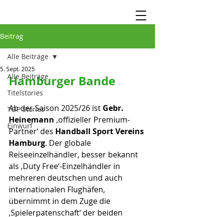
Beitrag
Alle Beiträge
5. Sept. 2025
Alle Beiträge
Hamburger Bande
Titelstories
Ab der Saison 2025/26 ist 
Gebr. 
TOP Stories
Heinemann
 ‚offizieller Premium-
Einwurf
Partner‘ des 
Handball Sport Vereins 
Hamburg
. Der globale 
Reiseeinzelhändler, besser bekannt 
als ‚Duty Free‘-Einzelhändler in 
mehreren deutschen und auch 
internationalen Flughäfen, 
übernimmt in dem Zuge die 
‚Spielerpatenschaft‘ der beiden 