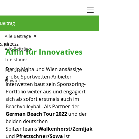
Beitrag
Alle Beiträge
5. Juli 2022
Alle Beiträge
Affin für Innovatives
Titelstories
Der in Malta und Wien ansässige 
TOP Stories
große Sportwetten-Anbieter 
Einwurf
Interwetten baut sein Sponsoring-
Portfolio weiter aus und engagiert 
sich ab sofort erstmals auch im 
Beachvolleyball. Als Partner der 
German Beach Tour 2022
 und der 
beiden deutschen
Spitzenteams 
Walkenhorst/Zemljak
und
 Pfretzschner/Sowa
 ist 