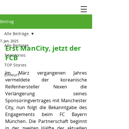
Beitrag
Alle Beiträge
7. Jan. 2025
Alle Beiträge
Erst ManCity, jetzt der 
Titelstories
FCB
TOP Stories
Im März vergangenen Jahres 
Einwurf
vermeldete der koreanische 
Reifenhersteller Nexen die 
Verlängerung seines 
Sponsoringvertrages mit Manchester 
City, nun folgt die Bekanntgabe des 
Engagements beim FC Bayern 
München. Die Partnerschaft beginnt 
in der zweiten Hälfte der aktuellen 