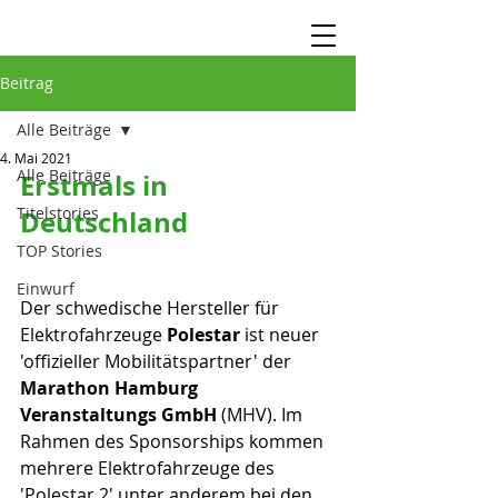
Beitrag
Alle Beiträge
4. Mai 2021
Alle Beiträge
Erstmals in 
Titelstories
Deutschland
TOP Stories
Einwurf
Der schwedische Hersteller für 
Elektrofahrzeuge 
Polestar
 ist neuer 
'offizieller Mobilitätspartner' der 
Marathon Hamburg 
Veranstaltungs GmbH
 (MHV). Im 
Rahmen des Sponsorships kommen 
mehrere Elektrofahrzeuge des 
'Polestar 2' unter anderem bei den 