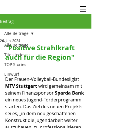
Beitrag
Alle Beiträge
26. Jan. 2024
Alle Beiträge
"Positive Strahlkraft 
Titelstories
auch für die Region"
TOP Stories
Einwurf
Der Frauen-Volleyball-Bundesligist 
MTV Stuttgart
 wird gemeinsam mit 
seinem Finanzsponsor 
Sparda Bank
ein neues Jugend-Förderprogramm 
starten. Das Ziel des neuen Projekts 
sei es, „in dem neu geschaffenen 
Konstrukt die Jugendarbeit weiter 
auszubauen, zu professionalisieren 