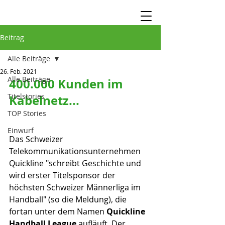
Beitrag
Alle Beiträge
26. Feb. 2021
Alle Beiträge
400.000 Kunden im 
Titelstories
Kabelnetz...
TOP Stories
Einwurf
Das Schweizer 
Telekommunikationsunternehmen 
Quickline "schreibt Geschichte und 
wird erster Titelsponsor der 
höchsten Schweizer Männerliga im 
Handball" (so die Meldung), die 
fortan unter dem Namen 
Quickline 
Handball League
 aufläuft. Der 