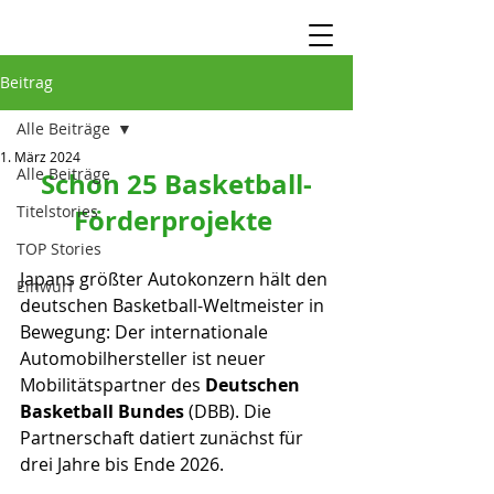
Beitrag
Alle Beiträge
1. März 2024
Alle Beiträge
Schon 25 Basketball-
Titelstories
Förderprojekte 
TOP Stories
Japans größter Autokonzern hält den 
Einwurf
deutschen Basketball-Weltmeister in 
Bewegung: Der internationale 
Automobilhersteller ist neuer 
Mobilitätspartner des 
Deutschen 
Basketball Bundes
 (DBB). Die 
Partnerschaft datiert zunächst für 
drei Jahre bis Ende 2026.