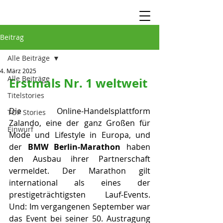
Beitrag
Alle Beiträge
4. März 2025
Alle Beiträge
Erstmals Nr. 1 weltweit
Titelstories
Die Online-Handelsplattform 
TOP Stories
Zalando, eine der ganz Großen für 
Einwurf
Mode und Lifestyle in Europa, und 
der 
BMW Berlin-Marathon
 haben 
den Ausbau ihrer Partnerschaft 
vermeldet. Der Marathon gilt 
international als eines der 
prestigeträchtigsten Lauf-Events. 
Und: Im vergangenen September war 
das Event bei seiner 50. Austragung 