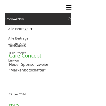
Story-Archiv
Alle Beiträge
Alle Beiträge
28. Jan. 2024
Titelstories
TOP Stories
Care Concept
Einwurf
Neuer Sponsor zweier
"Markenbotschafter"
27. Jan. 2024
BYD